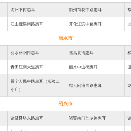
衢州下街惠耳
衢州荷花中路惠耳
江山鹿溪南路惠耳
开化江滨中路惠耳
丽水市
丽水丽阳街惠耳
遂昌北街惠耳
青田江南大道惠耳
丽水中山街惠耳
景宁人民中路惠耳（实验二
缙云问渔西路惠耳
小店）
绍兴市
诸暨艮塔东路惠耳
诸暨南门苎萝路惠耳