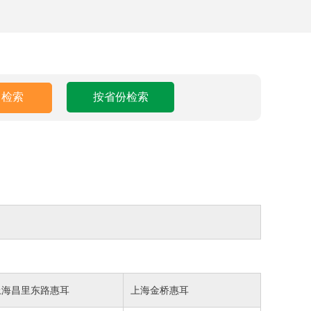
按省份检索
上海昌里东路惠耳
上海金桥惠耳