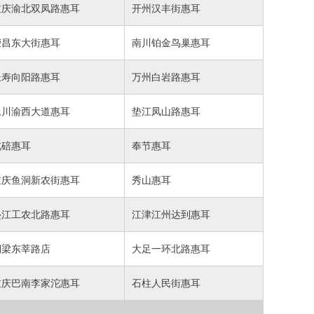
重庆渝北双凤路惠耳
开州汉丰街惠耳
荣昌东大街惠耳
南川铂金鸟巢惠耳
长寿向阳路惠耳
万州白岩路惠耳
永川渝西大道惠耳
垫江凤山路惠耳
北碚惠耳
奉节惠耳
重庆鱼洞新农街惠耳
秀山惠耳
垫江工农北路惠耳
江津江州达到惠耳
铜梁东莘路店
大足一环北路惠耳
重庆巴南李家沱惠耳
石柱人民街惠耳