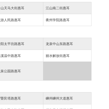
常山天马大街惠耳
江山南二街惠耳
龙游人民路惠耳
衢州学院路惠耳
松阳太平坊路惠耳
龙泉中山东路惠耳
温溪温中路惠耳
丽水解放街惠耳
龙泉公园路惠耳
诸暨艮塔路惠耳
嵊州嵊州大道惠耳