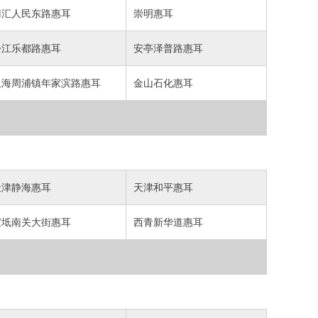
南汇人民东路惠耳
崇明惠耳
松江乐都路惠耳
安亭泽普路惠耳
上海周浦镇年家滨路惠耳
金山石化惠耳
天津静海惠耳
天津和平惠耳
宝坻南关大街惠耳
西青新华道惠耳