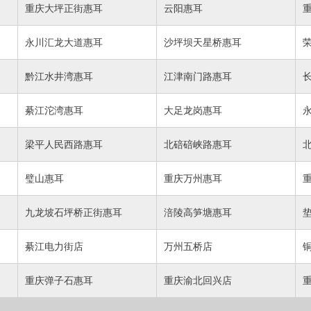
重庆大坪正街惠耳
云阳惠耳
永川汇龙大道惠耳
沙坪坝天星桥惠耳
黔江水井湾惠耳
江津南门路惠耳
綦江沱湾惠耳
大足龙岗惠耳
梁平人民西路惠耳
北碚碚峡路惠耳
璧山惠耳
重庆万州惠耳
九龙坡石坪桥正街惠耳
涪陵高笋塘惠耳
綦江电力街店
万州五桥店
重庆弹子石惠耳
重庆渝北回兴店