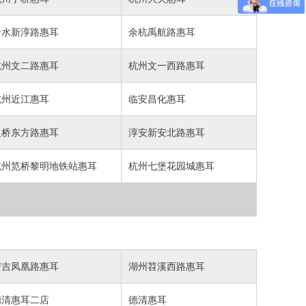
分水新淳路惠耳
余杭禹航路惠耳
杭州文二路惠耳
杭州文一西路惠耳
杭州近江惠耳
临安昌化惠耳
义桥东方路惠耳
淳安新安北路惠耳
杭州笕桥黎明地铁站惠耳
杭州七堡花园城惠耳
安吉凤凰路惠耳
湖州苕溪西路惠耳
德清惠耳二店
德清惠耳