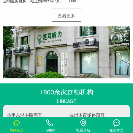
连锁服务机构（截止到2025年7月），3000
查看更多
1800余家连锁机构
LINKAGE
临平东湖中路惠耳
杭州体育场路惠耳
杭
杭州市余杭区东湖街道东湖中路281
杭州市体育场路519号
号（财政局对面）
0571-85816567
网站首页
一键拨打
地图导航
在线留言
0571-89165510