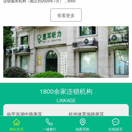
连锁服务机构（截止到2025年7月），3000
查看更多
1800余家连锁机构
LINKAGE
临平东湖中路惠耳
杭州体育场路惠耳
杭
杭州市余杭区东湖街道东湖中路281
杭州市体育场路519号
号（财政局对面）
0571-85816567
网站首页
一键拨打
地图导航
在线留言
0571-89165510